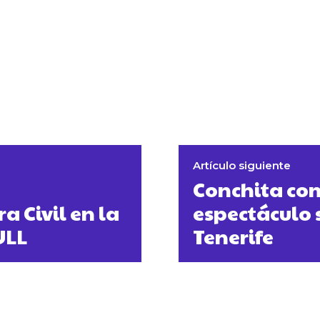
Artículo siguiente
Conchita co
a Civil en la
espectáculo 
ULL
Tenerife