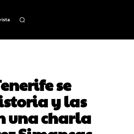
ista
Tenerife se
storia y las
n una charla