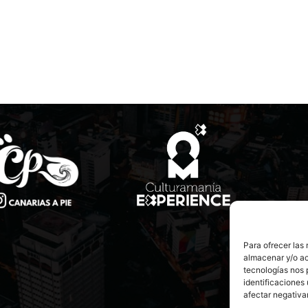
Para ofrecer las
almacenar y/o ac
tecnologías nos 
identificaciones 
afectar negativa