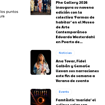
Phe Gallery 2026
inaugura su novena
 los puntos
edición con la
ura
colectiva ‘Formas de
habitar’ en el Museo
de Arte
Contemporáneo
Eduardo Westerdahl
en Puerto de...
Noticias
Ana Tovar, Fidel
Galbán y GemaGe
llevan sus narraciones
este fin de semana a
Verano de cuento
Events
Famtàstic ‘marida’ el
eclipse solar con