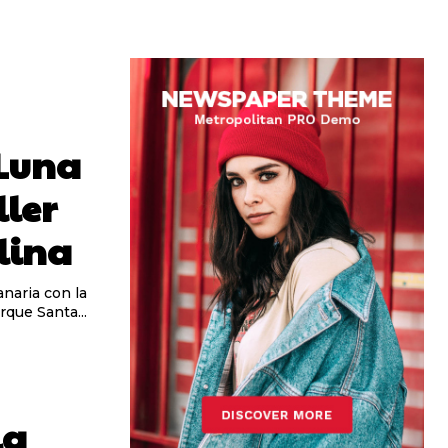
Luna
ller
lina
naria con la
que Santa...
la