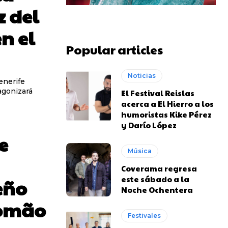
z del
n el
Popular articles
Noticias
enerife
agonizará
El Festival Reislas
acerca a El Hierro a los
humoristas Kike Pérez
y Darío López
e
Música
Coverama regresa
este sábado a la
eño
Noche Ochentera
lomão
Festivales