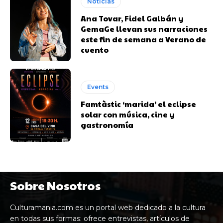
Noticias
Ana Tovar, Fidel Galbán y
GemaGe llevan sus narraciones
este fin de semana a Verano de
cuento
Events
Famtàstic ‘marida’ el eclipse
solar con música, cine y
gastronomía
Sobre Nosotros
Culturamania.com es un portal web dedicado a la cultura
en todas sus formas: ofrece entrevistas, artículos de