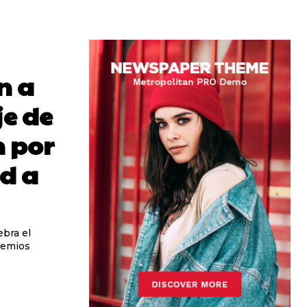
n a
e de
n por
ad a
ebra el
remios