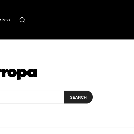
ista
rropa
SEARCH