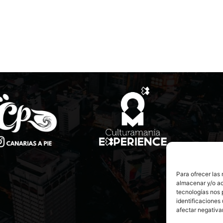
Para ofrecer las
almacenar y/o ac
tecnologías nos 
identificaciones 
afectar negativa