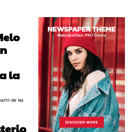
Melo
en
a la
artir de las
terio