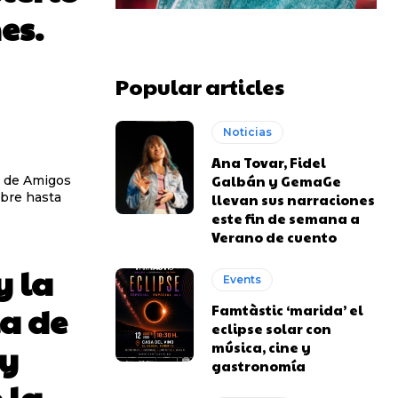
es.
Popular articles
Noticias
Ana Tovar, Fidel
Galbán y GemaGe
a de Amigos
ibre hasta
llevan sus narraciones
este fin de semana a
Verano de cuento
y la
Events
a de
Famtàstic ‘marida’ el
eclipse solar con
oy
música, cine y
gastronomía
 la