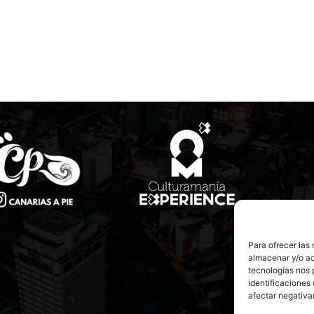
Para ofrecer las
almacenar y/o ac
tecnologías nos 
identificaciones 
afectar negativa