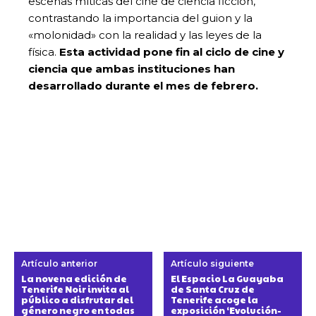
escenas míticas del cine de ciencia ficción,
contrastando la importancia del guion y la
«molonidad» con la realidad y las leyes de la
física.
Esta actividad pone fin al ciclo de cine y
ciencia que ambas instituciones han
desarrollado durante el mes de febrero.
Artículo anterior
Artículo siguiente
La novena edición de
El Espacio La Guayaba
Tenerife Noir invita al
de Santa Cruz de
público a disfrutar del
Tenerife acoge la
género negro en todas
exposición ‘Evolución-