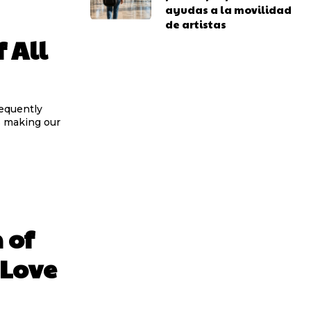
ayudas a la movilidad
de artistas
 All
requently
s making our
 of
 Love