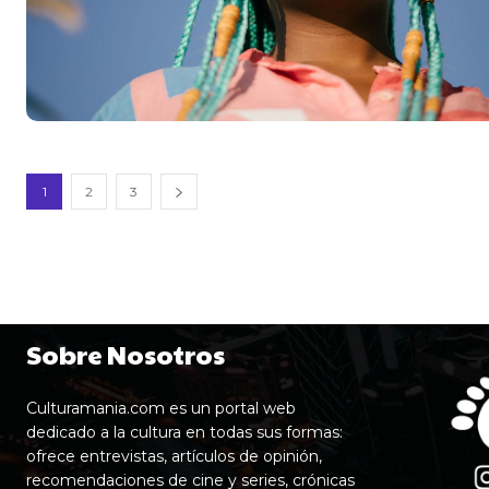
1
2
3
Sobre Nosotros
Culturamania.com es un portal web
dedicado a la cultura en todas sus formas:
ofrece entrevistas, artículos de opinión,
recomendaciones de cine y series, crónicas