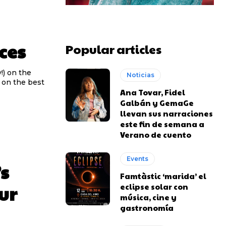
ces
Popular articles
!) on the
Noticias
k on the best
Ana Tovar, Fidel
Galbán y GemaGe
llevan sus narraciones
este fin de semana a
Verano de cuento
Events
s
Famtàstic ‘marida’ el
ur
eclipse solar con
música, cine y
gastronomía