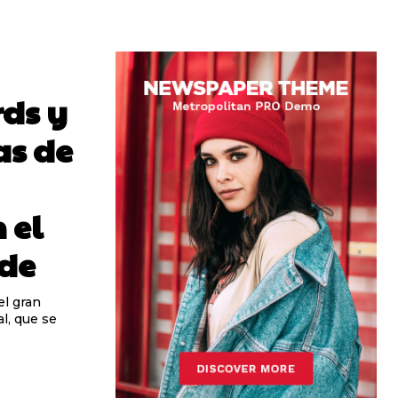
ds y
as de
 el
ide
el gran
al, que se