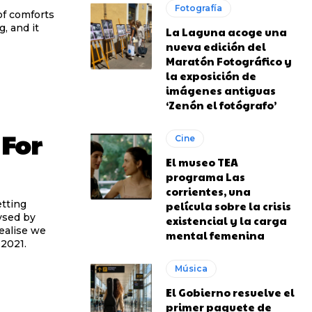
Fotografía
of comforts
, and it
La Laguna acoge una
nueva edición del
Maratón Fotográfico y
la exposición de
imágenes antiguas
‘Zenón el fotógrafo’
 For
Cine
El museo TEA
programa Las
corrientes, una
etting
película sobre la crisis
lysed by
existencial y la carga
ealise we
mental femenina
2021.
Música
El Gobierno resuelve el
primer paquete de