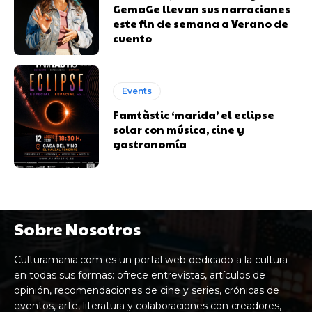
GemaGe llevan sus narraciones
este fin de semana a Verano de
cuento
Events
Famtàstic ‘marida’ el eclipse
solar con música, cine y
gastronomía
Sobre Nosotros
Culturamania.com es un portal web dedicado a la cultura
en todas sus formas: ofrece entrevistas, artículos de
opinión, recomendaciones de cine y series, crónicas de
eventos, arte, literatura y colaboraciones con creadores,