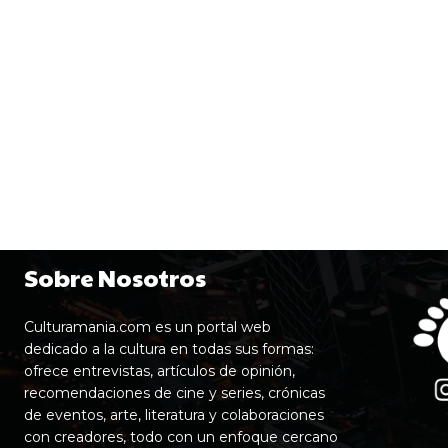
Sobre Nosotros
Culturamania.com es un portal web
dedicado a la cultura en todas sus formas:
ofrece entrevistas, artículos de opinión,
recomendaciones de cine y series, crónicas
de eventos, arte, literatura y colaboraciones
con creadores, todo con un enfoque cercano