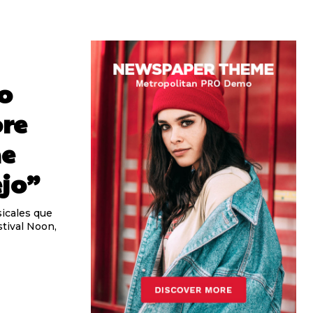
o
ore
ne
ejo”
icales que
tival Noon,