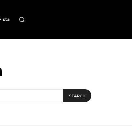
ista
n
SEARCH