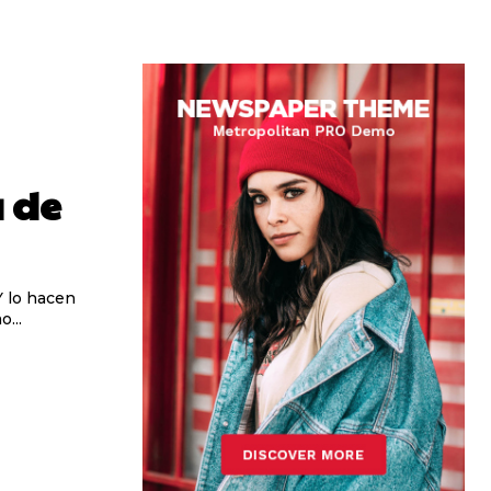
a de
Y lo hacen
...