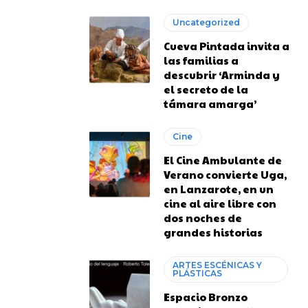
Uncategorized
Cueva Pintada invita a
las familias a
descubrir ‘Arminda y
el secreto de la
támara amarga’
Cine
El Cine Ambulante de
Verano convierte Uga,
en Lanzarote, en un
cine al aire libre con
dos noches de
grandes historias
ARTES ESCÉNICAS Y
PLÁSTICAS
Espacio Bronzo