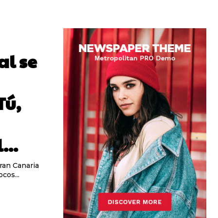
al se
Tú,
...
ran Canaria
cos...