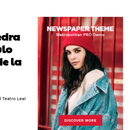
edra
ulo
e la
 Teatro Leal