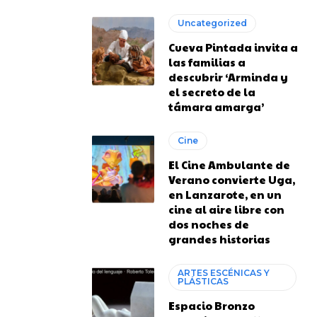
Uncategorized
Cueva Pintada invita a
las familias a
descubrir ‘Arminda y
el secreto de la
támara amarga’
Cine
El Cine Ambulante de
Verano convierte Uga,
en Lanzarote, en un
cine al aire libre con
dos noches de
grandes historias
ARTES ESCÉNICAS Y
PLÁSTICAS
Espacio Bronzo