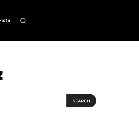
ista
z
SEARCH