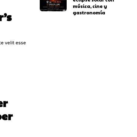
música, cine y
r’s
gastronomía
e velit esse
er
ber