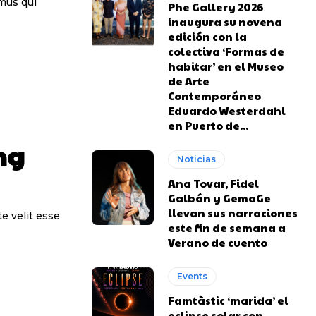
mus qui
Phe Gallery 2026
inaugura su novena
edición con la
colectiva ‘Formas de
habitar’ en el Museo
de Arte
Contemporáneo
Eduardo Westerdahl
en Puerto de...
ng
Noticias
Ana Tovar, Fidel
Galbán y GemaGe
llevan sus narraciones
e velit esse
este fin de semana a
Verano de cuento
Events
Famtàstic ‘marida’ el
eclipse solar con