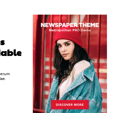
s
dable
 rerum
ae.