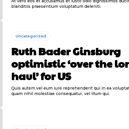
At vero eos et accusamus et iusto odio dignissimos duci
blanditiis praesentium voluptatum deleniti.
Uncategorized
Ruth Bader Ginsburg
optimistic ‘over the lo
haul’ for US
Quis autem vel eum iure reprehenderit qui in ea voluptat
quam nihil molestiae consequatur, vel illum qui.