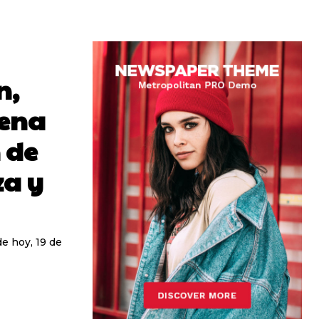
n,
rena
n de
a y
de hoy, 19 de