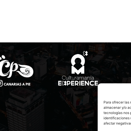
Para ofrecer las
almacenar y/o ac
tecnologías nos 
identificaciones 
afectar negativa