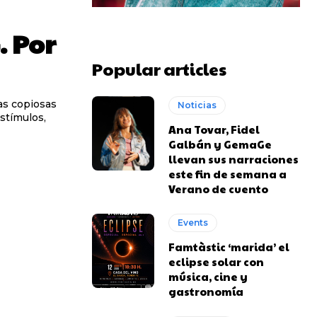
. Por
Popular articles
das copiosas
Noticias
estímulos,
Ana Tovar, Fidel
Galbán y GemaGe
llevan sus narraciones
este fin de semana a
Verano de cuento
Events
Famtàstic ‘marida’ el
eclipse solar con
música, cine y
gastronomía