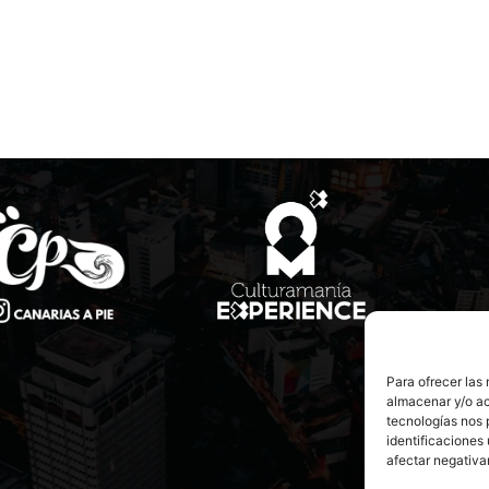
Para ofrecer las
almacenar y/o ac
tecnologías nos 
identificaciones 
afectar negativa