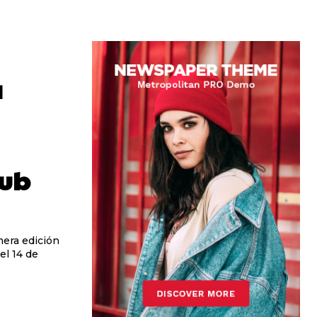
a
lub
mera edición
el 14 de