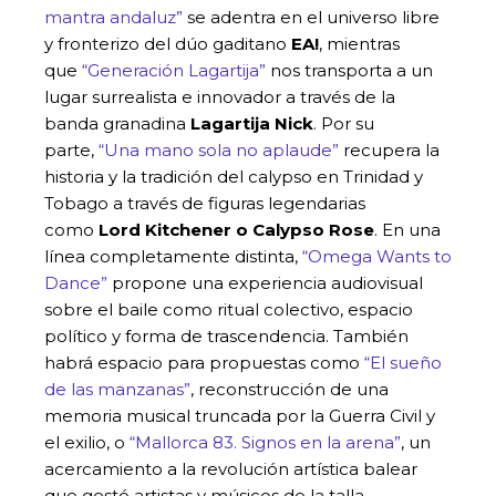
mantra andaluz”
se adentra en el universo libre
y fronterizo del dúo gaditano
EA!
, mientras
que
“Generación Lagartija”
nos transporta a un
lugar surrealista e innovador a través de la
banda granadina
Lagartija Nick
. Por su
parte,
“Una mano sola no aplaude”
recupera la
historia y la tradición del calypso en Trinidad y
Tobago a través de figuras legendarias
como
Lord Kitchener o Calypso Rose
. En una
línea completamente distinta,
“Omega Wants to
Dance”
propone una experiencia audiovisual
sobre el baile como ritual colectivo, espacio
político y forma de trascendencia. También
habrá espacio para propuestas como
“El sueño
de las manzanas”
, reconstrucción de una
memoria musical truncada por la Guerra Civil y
el exilio, o
“Mallorca 83. Signos en la arena”
, un
acercamiento a la revolución artística balear
que gestó artistas y músicos de la talla