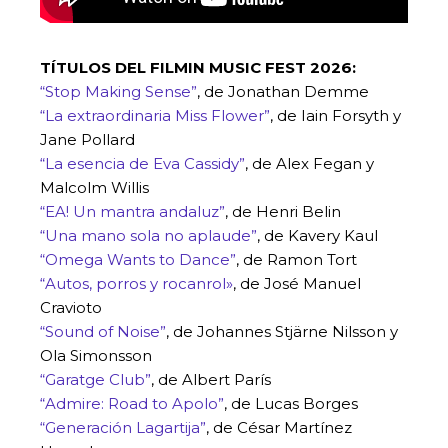
TÍTULOS DEL FILMIN MUSIC FEST 2026:
“Stop Making Sense”
, de Jonathan Demme
“La extraordinaria Miss Flower”
, de Iain Forsyth y
Jane Pollard
“La esencia de Eva Cassidy”
, de Alex Fegan y
Malcolm Willis
“EA! Un mantra andaluz”
, de Henri Belin
“Una mano sola no aplaude”
, de Kavery Kaul
“Omega Wants to Dance”
, de Ramon Tort
“Autos, porros y rocanrol»
, de José Manuel
Cravioto
“Sound of Noise”
, de Johannes Stjärne Nilsson y
Ola Simonsson
“Garatge Club”
, de Albert París
“Admire: Road to Apolo”
, de Lucas Borges
“Generación Lagartija”
, de César Martínez