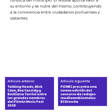
turística del municipio. El festival aporta valor a
su entorno y se nutre del mismo, contribuyendo
a la convivencia entre ciudadanos portuenses y
visitantes.
Artículo anterior
Artículo siguiente
Talking Heads, Nick
FICMEC presenta una
Cave, Eva Cassidy y
nueva edición del
Emilíana Torrini entre
concurso de rodajes
los grandes nombres
medioambientales
del Filmin Music Fest
ECOrueda
2026