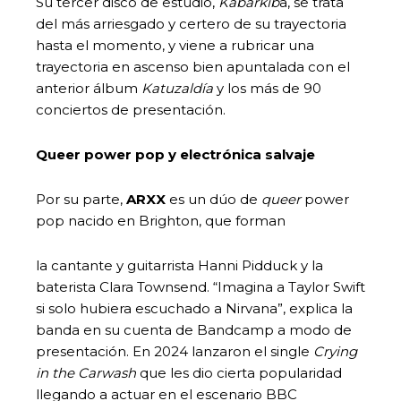
Su tercer disco de estudio,
Kabarkib
a, se trata
del más arriesgado y certero de su trayectoria
hasta el momento, y viene a rubricar una
trayectoria en ascenso bien apuntalada con el
anterior álbum
Katuzaldía
y los más de 90
conciertos de presentación.
Queer power pop y electrónica salvaje
Por su parte,
ARXX
es un dúo de
queer
power
pop nacido en Brighton, que forman
la cantante y guitarrista Hanni Pidduck y la
baterista Clara Townsend. “Imagina a Taylor Swift
si solo hubiera escuchado a Nirvana”, explica la
banda en su cuenta de Bandcamp a modo de
presentación. En 2024 lanzaron el single
Crying
in the Carwash
que les dio cierta popularidad
llegando a actuar en el escenario BBC