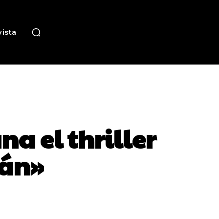
ista
a el thriller
rán»