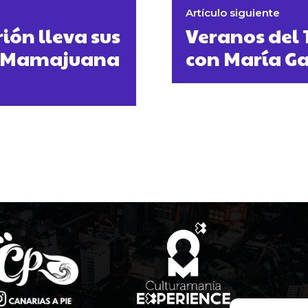
Artículo siguiente
ión lleva sus
Veranos del 
za Mamajuana
con María Ga