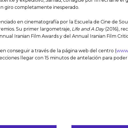
ersistente y expeditivo, Samad, consigue por fin echarle e
un giro completamente inesperado.
nciado en cinematografía por la Escuela de Cine de Sour
remios. Su primer largometraje,
Life and A Day
(2016), re
nnual Iranian Film Awards y del Annual Iranian Film Criti
en conseguir a través de la página web del centro (
www.
ecciones llegar con 15 minutos de antelación para poder