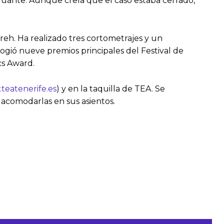
l guante. Aunque creía que el caso estaba cerrado,
eh. Ha realizado tres cortometrajes y un
cogió nueve premios principales del Festival de
cs Award.
teatenerife.es
) y en la taquilla de TEA. Se
 acomodarlas en sus asientos.