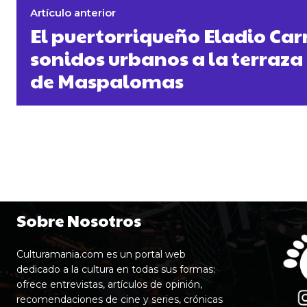
Artículo anterior
El puertorriqueño Eladio Carr
sonidos urbanos a la terra
de Maspalomas
Sobre Nosotros
Culturamania.com es un portal web
dedicado a la cultura en todas sus formas:
ofrece entrevistas, artículos de opinión,
recomendaciones de cine y series, crónicas