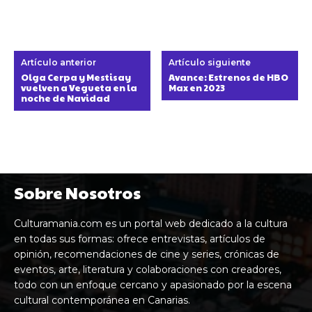
Artículo anterior
Artículo siguiente
Olga Cerpa y Mestisay
Avance: Estrenos de HBO
vuelven a Vegueta en la
Max en 2023
noche de Navidad
Sobre Nosotros
Culturamania.com es un portal web dedicado a la cultura
en todas sus formas: ofrece entrevistas, artículos de
opinión, recomendaciones de cine y series, crónicas de
eventos, arte, literatura y colaboraciones con creadores,
todo con un enfoque cercano y apasionado por la escena
cultural contemporánea en Canarias.