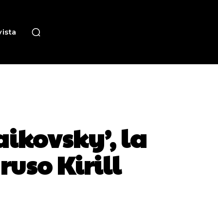
ista
aikovsky’, la
ruso Kirill