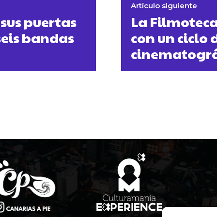
Artículo siguiente
sus puertas
La Filmoteca
seis bandas
con un ciclo
cinematográ