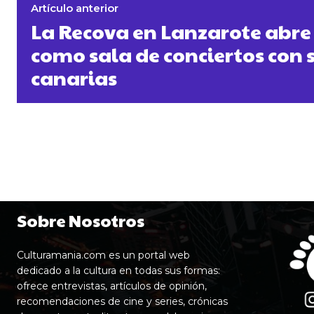
Artículo anterior
La Recova en Lanzarote abre 
como sala de conciertos con 
canarias
Sobre Nosotros
Culturamania.com es un portal web
dedicado a la cultura en todas sus formas:
ofrece entrevistas, artículos de opinión,
recomendaciones de cine y series, crónicas