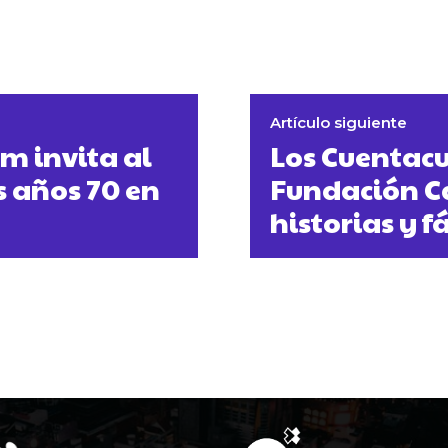
Artículo siguiente
m invita al
Los Cuentacu
s años 70 en
Fundación Ca
historias y 