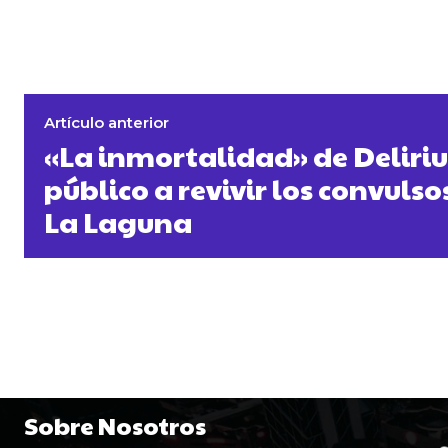
Artículo anterior
«La inmortalidad» de Deliriu
público a revivir los convulso
La Laguna
Sobre Nosotros