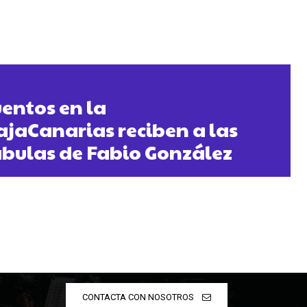
entos en la
jaCanarias reciben a las
fábulas de Fabio González
CONTACTA CON NOSOTROS