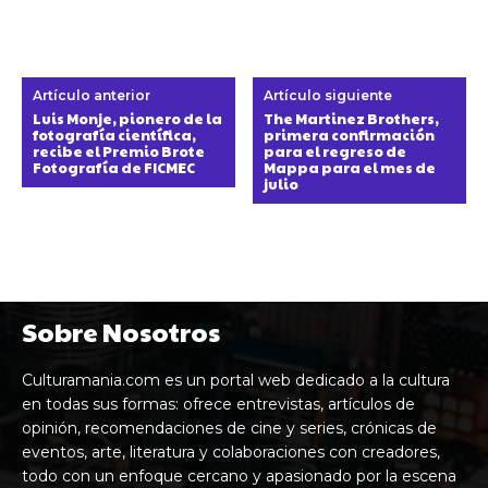
Artículo anterior
Artículo siguiente
Luis Monje, pionero de la
The Martinez Brothers,
fotografía científica,
primera confirmación
recibe el Premio Brote
para el regreso de
Fotografía de FICMEC
Mappa para el mes de
julio
Sobre Nosotros
Culturamania.com es un portal web dedicado a la cultura
en todas sus formas: ofrece entrevistas, artículos de
opinión, recomendaciones de cine y series, crónicas de
eventos, arte, literatura y colaboraciones con creadores,
todo con un enfoque cercano y apasionado por la escena