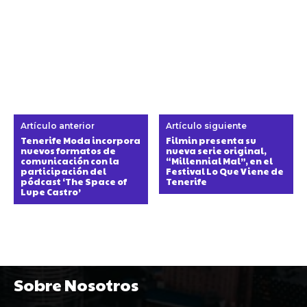
Artículo anterior
Artículo siguiente
Tenerife Moda incorpora
Filmin presenta su
nuevos formatos de
nueva serie original,
comunicación con la
“Millennial Mal”, en el
participación del
Festival Lo Que Viene de
pódcast ‘The Space of
Tenerife
Lupe Castro’
Sobre Nosotros