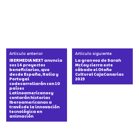
Artículo anterior
Artículo siguiente
IBERMEDIA NEXT anuncia
La gran voz de Sarah
sus 14 proyectos
McCoy cierra este
beneficiarios, que
sábado el Otoño
desde España, Italia y
Cultural CajaCanarias
Portugal
2023
codesarrollarán con 10
países
Latinoamericanosy
contarán historias
Iberoamericanas a
travésde la innovación
tecnológica en
animación