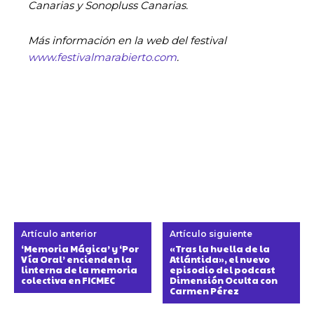
Canarias y Sonopluss Canarias.
Más información en la web del festival
www.festivalmarabierto.com
.
Artículo anterior
Artículo siguiente
‘Memoria Mágica’ y ‘Por
«Tras la huella de la
Vía Oral’ encienden la
Atlántida», el nuevo
linterna de la memoria
episodio del podcast
colectiva en FICMEC
Dimensión Oculta con
Carmen Pérez