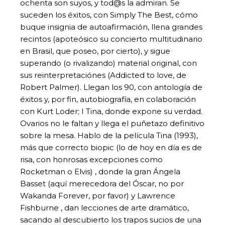
ochenta son suyos, y tod@s la admiran. Se
suceden los éxitos, con Simply The Best, cómo
buque insignia de autoafirmación, llena grandes
recintos (apoteósico su concierto multitudinario
en Brasil, que poseo, por cierto), y sigue
superando (o rivalizando) material original, con
sus reinterpretaciónes (Addicted to love, de
Robert Palmer). Llegan los 90, con antología de
éxitos y, por fin, autobiografía, en colaboración
con Kurt Loder; I Tina, donde expone su verdad.
Ovarios no le faltan y llega el puñetazo definitivo
sobre la mesa. Hablo de la película Tina (1993),
más que correcto biopic (lo de hoy en día es de
risa, con honrosas excepciones como
Rocketman o Elvis) , donde la gran Ángela
Basset (aquí merecedora del Óscar, no por
Wakanda Forever, por favor) y Lawrence
Fishburne , dan lecciones de arte dramático,
sacando al descubierto los trapos sucios de una