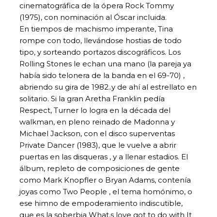
cinematográfica de la ópera Rock Tommy
(1975), con nominación al Óscar incluida.
En tiempos de machismo imperante, Tina
rompe con todo, llevándose hostias de todo
tipo, y sorteando portazos discográficos. Los
Rolling Stones le echan una mano (la pareja ya
había sido telonera de la banda en el 69-70) ,
abriendo su gira de 1982..y de ahí al estrellato en
solitario. Si la gran Aretha Franklin pedía
Respect, Turner lo logra en la década del
walkman, en pleno reinado de Madonna y
Michael Jackson, con el disco superventas
Private Dancer (1983), que le vuelve a abrir
puertas en las disqueras , y a llenar estadios. El
álbum, repleto de composiciones de gente
como Mark Knopfler o Bryan Adams, contenía
joyas como Two People , el tema homónimo, o
ese himno de empoderamiento indiscutible,
que es la soberbia What,s love got to do with It