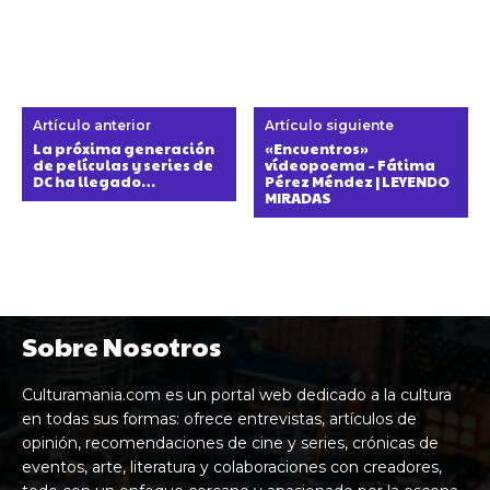
Artículo anterior
Artículo siguiente
La próxima generación
«Encuentros»
de películas y series de
vídeopoema – Fátima
DC ha llegado…
Pérez Méndez | LEYENDO
MIRADAS
Sobre Nosotros
Culturamania.com es un portal web dedicado a la cultura
en todas sus formas: ofrece entrevistas, artículos de
opinión, recomendaciones de cine y series, crónicas de
eventos, arte, literatura y colaboraciones con creadores,