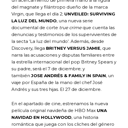
un acercamiento de primera mano a la figura
del magnate y filántropo dueño de la marca
Virgin, que llega el día 2;
UNVEILED: SURVIVING
LA LUZ DEL MUNDO
, una nueva serie
documental de corte
true crime
que cuenta las
denuncias y testimonios de los supervivientes de
la secta ‘La luz del mundo’. Además, desde
Discovery, llega
BRITNEY VERSUS JAMIE
, que
narra las acusaciones y disputas familiares entre
la estrella internacional del pop Britney Spears y
su padre, será el 7 de diciembre; y
también
JOSE ANDRÉS & FAMILY IN SPAIN
, un
viaje por España de la mano del chef José
Andrés y sus tres hijas. El 27 de diciembre.
En el apartado de cine, estrenamos la nueva
película original navideña de HBO Max
UNA
NAVIDAD EN HOLLYWOOD
, una historia
romántica que juega con los cliches del género