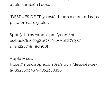
duele: también libera.
“DESPUÉS DE TI” ya está disponible en todas las
plataformas digitales.
Spotify: https://open.spotify.com/intl-
es/track/1e3K9gSbOEJNsHAbODY0j5?
si=6422c748ff8d400f
Apple Music:
https://music.apple.com/es/album/después-de-
ti/1852350343?i=1852350356