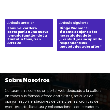
Artículo anterior
Artículo siguiente
Shaun el cordero
Mingo Ruano: “El
protagoniza una nueva
sistema es ajeno a las
jornada familiar de La
necesidades de la
Pantalla Chinija en
juventud y es incapaz de
Arrecife
responder a sus
inquietudes y desafíos”
Sobre Nosotros
Culturamania.com es un portal web dedicado a la cultura
en todas sus formas: ofrece entrevistas, artículos de
opinión, recomendaciones de cine y series, crónicas de
eventos, arte, literatura y colaboraciones con creadores,