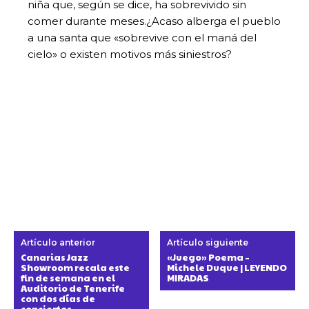
niña que, según se dice, ha sobrevivido sin
comer durante meses.¿Acaso alberga el pueblo
a una santa que «sobrevive con el maná del
cielo» o existen motivos más siniestros?
Artículo anterior
Artículo siguiente
Canarias Jazz
«Juego» Poema –
Showroom recala este
Michele Duque | LEYENDO
fin de semana en el
MIRADAS
Auditorio de Tenerife
con dos días de
conciertos