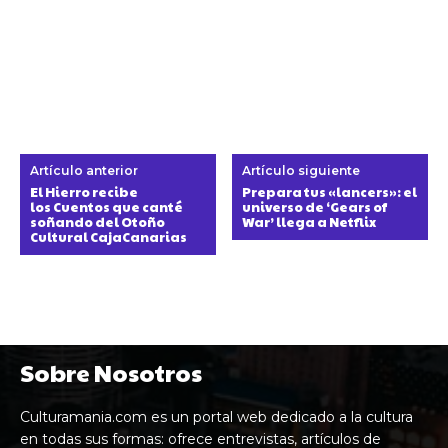
Artículo anterior
Artículo siguiente
El Hierro recibe
Prepara tus «lancers»: el
los Cuentos que canté
universo de ‘Gears of
soñando del Otoño
War’ llega a Netflix
Cultural CajaCanarias
Sobre Nosotros
Culturamania.com es un portal web dedicado a la cultura
en todas sus formas: ofrece entrevistas, artículos de