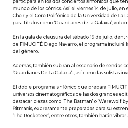
participará en los dos conciertos sinfónicos que te
mundo de los cómics. Así, el viernes 14 de julio, en
Choir y el Coro Polifónico de la Universidad de La 
para títulos como ‘Guardianes de la Galaxia’, volume
En la gala de clausura del sábado 15 de julio, dentr
de FIMUCITÉ Diego Navarro, el programa incluirá la
del género.
Además, también subirán al escenario de sendos co
‘Guardianes De La Galaxia’-, así como las solistas in
El doble programa sinfónico que prepara FIMUCITÉ
universos cinematográficos de las dos grandes edito
destacar piezas como ‘The Batman’ o ‘Werewolf by Ni
Ritmanis, expresamente preparadas para su estreno 
‘The Rocketeer’, entre otros, también harán vibrar 