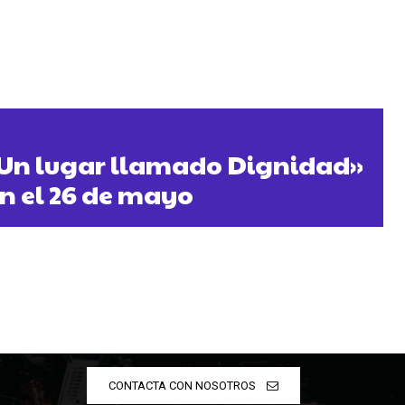
 «Un lugar llamado Dignidad»
in el 26 de mayo
CONTACTA CON NOSOTROS