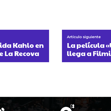
Artículo siguiente
rida Kahlo en
La película
te La Recova
llega a Film