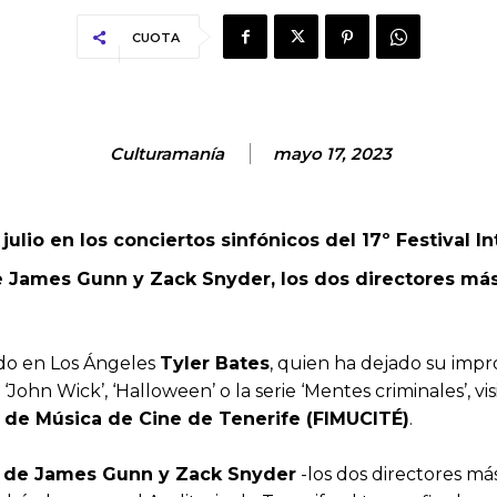
CUOTA
Culturamanía
mayo 17, 2023
 julio en los conciertos sinfónicos del 17º Festival 
de James Gunn y Zack Snyder, los dos directores má
ido en Los Ángeles
Tyler Bates
, quien ha dejado su impr
 ‘John Wick’, ‘Halloween’ o la serie ‘Mentes criminales’, vi
l de Música de Cine de Tenerife (FIMUCITÉ)
.
as de James Gunn y Zack Snyder
-los dos directores má