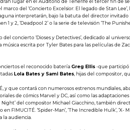
ndrán lugar en el Auditorio de Tenerife el tercer fin de s
 el marco del ‘Concierto Excelsior: El legado de Stan Lee’,
Laguna interpretarán, bajo la batuta del director invitado
n 1 y 2, ‘Deadpool 2’ o la serie de televisión ‘The Punishe
o del concierto ‘Dioses y Detectives’, dedicado al univers
 música escrita por Tyler Bates para las películas de Za
nciertos el reconocido batería
Greg Ellis
-que participó 
vitadas
Lola Bates y Sami Bates
, hijas del compositor, q
, y que contará con numerosos estrenos mundiales, abar
riales de cómics Marvel y DC, así como las adaptaciones de
ght’ del compositor Michael Giacchino, también director d
en FIMUCITÉ. ‘Spider-Man’, ‘The Incredible Hulk’, ‘X- Me
a la audiencia.