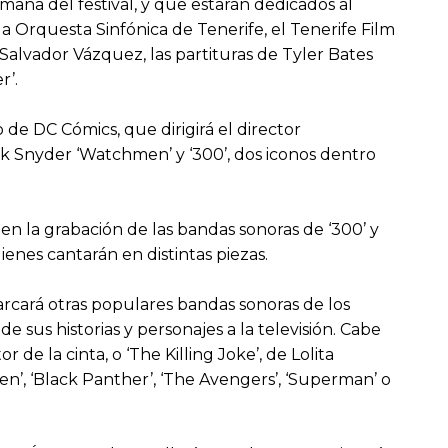
emana del festival, y que estarán dedicados al
 la Orquesta Sinfónica de Tenerife, el Tenerife Film
 Salvador Vázquez, las partituras de Tyler Bates
r’.
o de DC Cómics, que dirigirá el director
ck Snyder ‘Watchmen’ y ‘300’, dos iconos dentro
en la grabación de las bandas sonoras de ‘300’ y
uienes cantarán en distintas piezas.
cará otras populares bandas sonoras de los
 sus historias y personajes a la televisión. Cabe
e la cinta, o ‘The Killing Joke’, de Lolita
n’, ‘Black Panther’, ‘The Avengers’, ‘Superman’ o