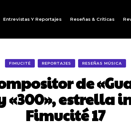
Entrevistas Y Reportajes
Reseñas & Críticas
Rev
FIMUCITÉ
REPORTAJES
RESEÑAS MÚSICA
compositor de «Gu
 «300», estrella 
Fimucité 17