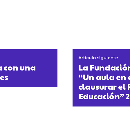
Artículo siguiente
a con una
La Fundació
es
“Un aula en 
clausurar el
Educación” 