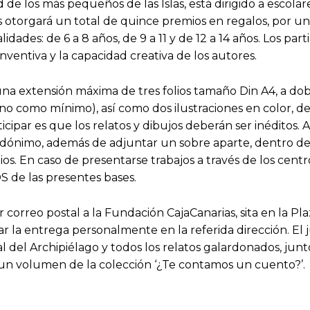
de los más pequeños de las Islas, está dirigido a escolare
as otorgará un total de quince premios en regalos, por u
dades: de 6 a 8 años, de 9 a 11 y de 12 a 14 años. Los par
inventiva y la capacidad creativa de los autores.
na extensión máxima de tres folios tamaño Din A4, a dobl
no como mínimo), así como dos ilustraciones en color, de
icipar es que los relatos y dibujos deberán ser inéditos. 
eudónimo, además de adjuntar un sobre aparte, dentro de
os. En caso de presentarse trabajos a través de los cent
de las presentes bases.
 correo postal a la Fundación CajaCanarias, sita en la Pla
zar la entrega personalmente en la referida dirección. El
al del Archipiélago y todos los relatos galardonados, junt
 un volumen de la colección ‘¿Te contamos un cuento?’.