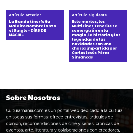
Artículo anterior
Artículo siguiente
La Banda tinerfeña
Este martes, los
Maldito Nombre lanza
Multicines Tenerife se
el Single «DÍAS DE
sumergirán en la
MAGIA»
magia, la historia y las
leyendas de las
navidades con una
charla impartida por
Carlos Jesús Pérez
Simancas
Sobre Nosotros
Culturamania.com es un portal web dedicado a la cultura
en todas sus formas: ofrece entrevistas, artículos de
opinión, recomendaciones de cine y series, crónicas de
eventos, arte, literatura y colaboraciones con creadores,