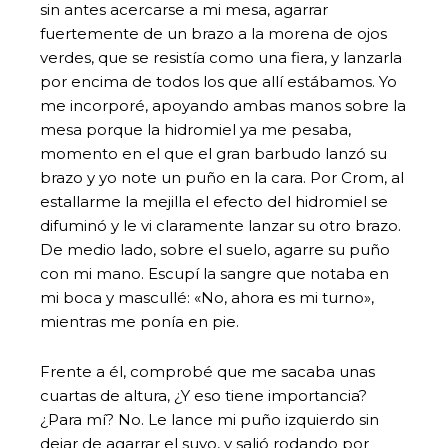
sin antes acercarse a mi mesa, agarrar
fuertemente de un brazo a la morena de ojos
verdes, que se resistía como una fiera, y lanzarla
por encima de todos los que allí estábamos. Yo
me incorporé, apoyando ambas manos sobre la
mesa porque la hidromiel ya me pesaba,
momento en el que el gran barbudo lanzó su
brazo y yo note un puño en la cara. Por Crom, al
estallarme la mejilla el efecto del hidromiel se
difuminó y le vi claramente lanzar su otro brazo.
De medio lado, sobre el suelo, agarre su puño
con mi mano. Escupí la sangre que notaba en
mi boca y mascullé: «No, ahora es mi turno»,
mientras me ponía en pie.
Frente a él, comprobé que me sacaba unas
cuartas de altura, ¿Y eso tiene importancia?
¿Para mí? No. Le lance mi puño izquierdo sin
dejar de agarrar el suyo, y salió rodando por