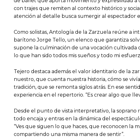
de ballet que aporta movimiento y expresividad a
con trajes que remiten al contexto histórico y soci
atención al detalle busca sumergir al espectador e
Como solistas, Antología de la Zarzuela reúne a int
barítono Jorge Tello, un elenco que garantiza solv
supone la culminación de una vocación cultivada de
lo que han sido todos mis sueños y todo mi esfuerzo 
Tejero destaca además el valor identitario de la 
nuestro, que cuenta nuestra historia, cómo se viví
tradición, que se remonta siglos atrás. En ese sen
experiencia en el repertorio. “Es crear algo que ll
Desde el punto de vista interpretativo, la soprano
todo encaja y entras en la dinámica del espectáculo
“Ves que siguen lo que haces, que reconocen la mú
compartiendo una misma manera de sentir”.