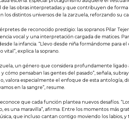
 cada escena. Especial protagonismo adquiere el vestuar
al de las obras interpretadas y que contribuyen de forma d
n los distintos universos de la zarzuela, reforzando su 
érpretes de reconocido prestigio: las sopranos Pilar Teje
encia vocal y una interpretación cargada de matices. Par
sde la infancia. “Llevo desde niña formándome para el ca
vital”, explica la soprano.
zarzuela, un género que considera profundamente ligado
a y cómo pensaban las gentes del pasado”, señala, subraya
tido, valora especialmente el enfoque de esta antología
evamos en la sangre”, resume.
 reconoce que cada función plantea nuevos desafíos. “Lo
, es una maravilla”, afirma. Entre los momentos más grati
sica, que incluso cantan contigo moviendo los labios, 