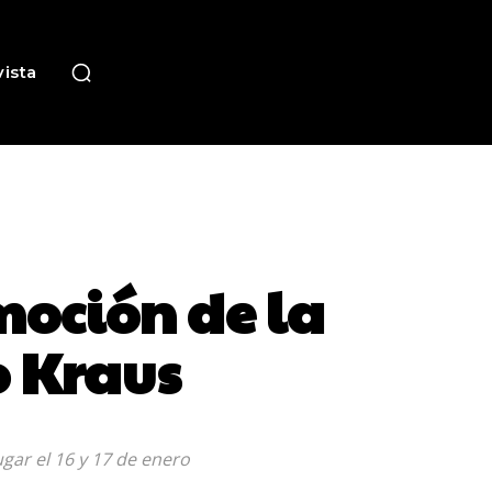
ista
emoción de la
o Kraus
ugar el 16 y 17 de enero