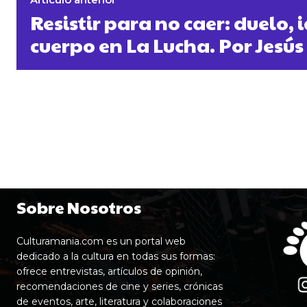
Resistir para no caer: duelo,
cuerpo en La Lucha. Por Jesú
Sobre Nosotros
Culturamania.com es un portal web
dedicado a la cultura en todas sus formas:
ofrece entrevistas, artículos de opinión,
recomendaciones de cine y series, crónicas
de eventos, arte, literatura y colaboraciones