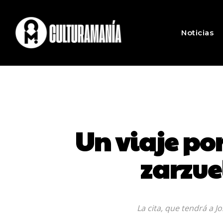
Noticias
Un viaje por
zarzue
La cita, que tendrá a J