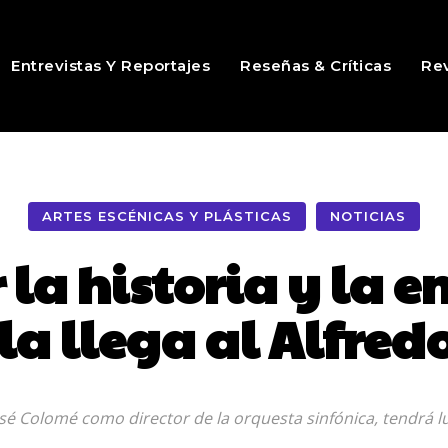
Entrevistas Y Reportajes
Reseñas & Críticas
Rev
ARTES ESCÉNICAS Y PLÁSTICAS
NOTICIAS
 la historia y la 
la llega al Alfred
osé Colomé como director de la orquesta sinfónica, tendrá l