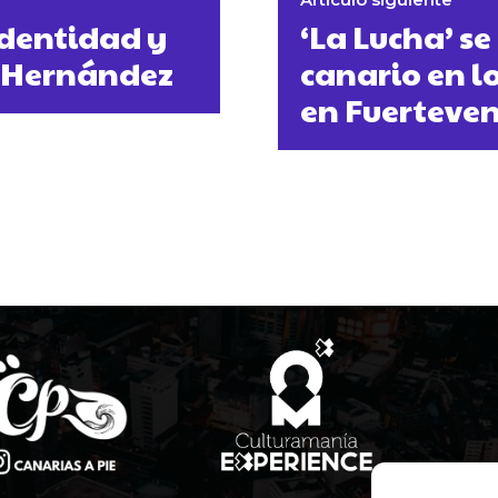
 identidad y
‘La Lucha’ se
s Hernández
canario en l
en Fuerteven