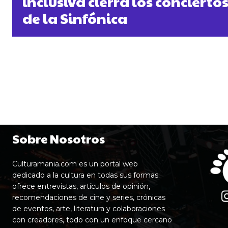
inclusiva cierra los concierto
de la Sinfónica
Sobre Nosotros
Culturamania.com es un portal web
dedicado a la cultura en todas sus formas:
ofrece entrevistas, artículos de opinión,
recomendaciones de cine y series, crónicas
de eventos, arte, literatura y colaboraciones
con creadores, todo con un enfoque cercano