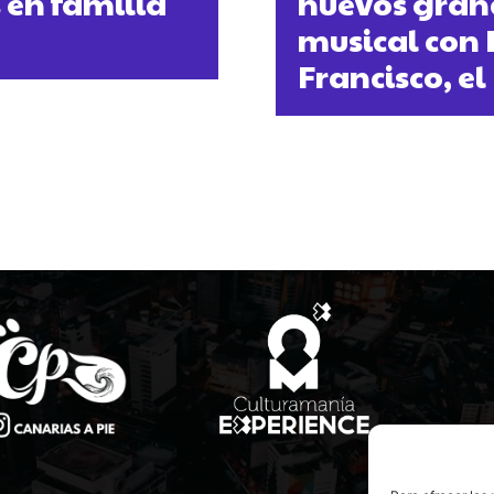
s en familia
nuevos grand
musical con
Francisco, e