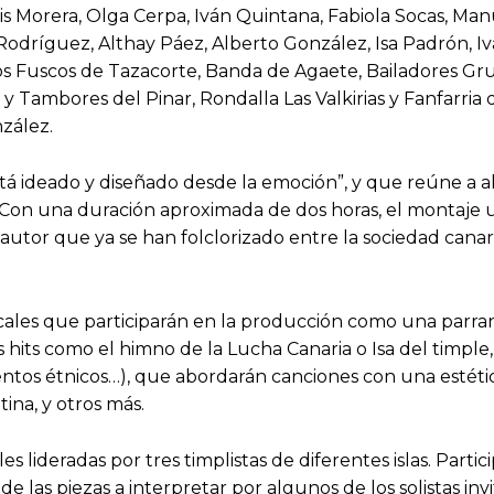
is Morera, Olga Cerpa, Iván Quintana, Fabiola Socas, Ma
Rodríguez, Althay Páez, Alberto González, Isa Padrón, I
s Fuscos de Tazacorte, Banda de Agaete, Bailadores Gru
 y Tambores del Pinar, Rondalla Las Valkirias y Fanfarria 
nzález.
tá ideado y diseñado desde la emoción”, y que reúne a al
 Con una duración aproximada de dos horas, el montaje u
 autor que ya se han folclorizado entre la sociedad cana
icales que participarán en la producción como una parra
 hits como el himno de la Lucha Canaria o Isa del timpl
 vientos étnicos…), que abordarán canciones con una est
ina, y otros más.
 lideradas por tres timplistas de diferentes islas. Part
 de las piezas a interpretar por algunos de los solistas in