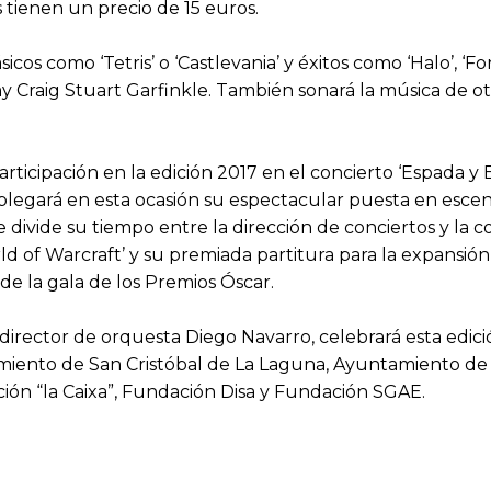
es tienen un precio de 15 euros.
os como ‘Tetris’ o ‘Castlevania’ y éxitos como ‘Halo’, ‘For
Craig Stuart Garfinkle. También sonará la música de otr
ticipación en la edición 2017 en el concierto ‘Espada y B
esplegará en esta ocasión su espectacular puesta en esce
divide su tiempo entre la dirección de conciertos y la co
rld of Warcraft’ y su premiada partitura para la expansió
 de la gala de los Premios Óscar.
director de orquesta Diego Navarro, celebrará esta edició
miento de San Cristóbal de La Laguna, Ayuntamiento de S
ión “la Caixa”, Fundación Disa y Fundación SGAE.