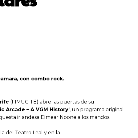
lares
 cámara, con combo rock.
rife
(FIMUCITÉ) abre las puertas de su
ric Arcade – A VGM History’
, un programa original
orquesta irlandesa Eímear Noone a los mandos.
a del Teatro Leal y en la