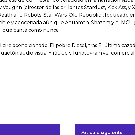
ughn (director de las brillantes Stardust, Kick Ass, y X
, Death and Robots, Star Wars: Old Republic), fogueado 
visible y adocenada aún que Aquaman, Shazam y el MCU jun
l, que canta como nunca.
ire acondicionado. El pobre Diesel, tras El último cazado
ggaetón​ audio visual » rápido y furioso» (a nivel comercial
Artículo siguiente