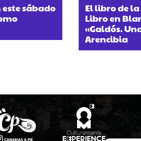
n este sábado
El libro de 
 como
Libro en Bla
«Galdós. Una
Arencibia