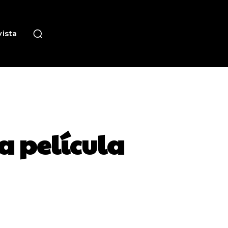
ista
a película