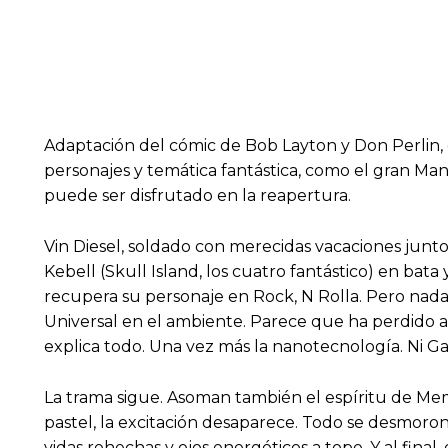
Adaptación del cómic de Bob Layton y Don Perlin, d
personajes y temática fantástica, como el gran Ma
puede ser disfrutado en la reapertura.
Vin Diesel, soldado con merecidas vacaciones junto
Kebell (Skull Island, los cuatro fantástico) en bata 
recupera su personaje en Rock, N Rolla. Pero nada 
Universal en el ambiente. Parece que ha perdido a
explica todo. Una vez más la nanotecnología. Ni Gat
La trama sigue. Asoman también el espíritu de Memen
pastel, la excitación desaparece. Todo se desmorona
vidas rehechas y ojos energéticos a tope. Y al final