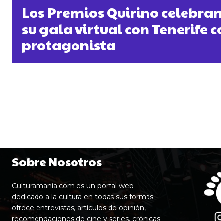
Los Premios Quirino celebra
su gala virtual con Tenerife
protagonista
Sobre Nosotros
Culturamania.com es un portal web
dedicado a la cultura en todas sus formas:
ofrece entrevistas, artículos de opinión,
recomendaciones de cine y series, crónicas