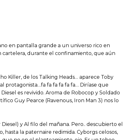
mano en pantalla grande a un universo rico en
n cartelera, durante el confinamiento, que aún
cho Killer, de los Talking Heads… aparece Toby
 al protagonista…fa fa fa fa fa fa… Diríase que
. Diesel es revivido. Aroma de Robocop y Soldado
tífico Guy Pearce (Ravenous, Iron Man 3) nos lo
iesel) y Al filo del mañana. Pero.. descubierto el
, hasta la paternaire redimida. Cyborgs celosos,
al, que no en el planteamiento, ojo. Es un tebeo.