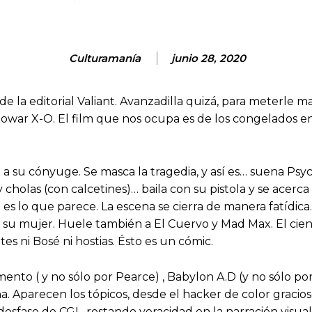
Culturamanía
junio 28, 2020
e la editorial Valiant. Avanzadilla quizá, para meterle 
nowar X-O. El film que nos ocupa es de los congelados e
 a su cónyuge. Se masca la tragedia, y así es… suena Psy
y cholas (con calcetines)… baila con su pistola y se acerca
es lo que parece. La escena se cierra de manera fatídica
 su mujer. Huele también a El Cuervo y Mad Max. El cien
es ni Bosé ni hostias. Ésto es un cómic.
to ( y no sólo por Pearce) , Babylon A.D (y no sólo por D
. Aparecen los tópicos, desde el hacker de color gracioso
, desfase de CGI , restando veracidad en la narración visu