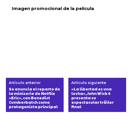
Imagen promocional de la película
Artículo anterior
Artículo siguiente
Se anuncia el reparto de
«La libertad es una
la miniserie de Netflix
lucha», John Wick 4
«Eric», con Benedict
presenta su
Cumberbatch como
espectacular tráiler
protagonista principal
final