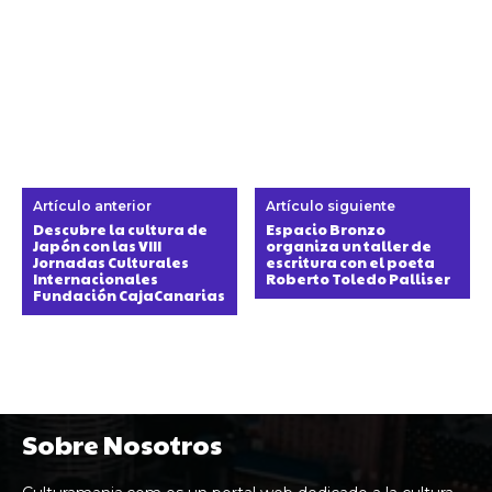
Artículo anterior
Artículo siguiente
Descubre la cultura de
Espacio Bronzo
Japón con las VIII
organiza un taller de
Jornadas Culturales
escritura con el poeta
Internacionales
Roberto Toledo Palliser
Fundación CajaCanarias
Sobre Nosotros