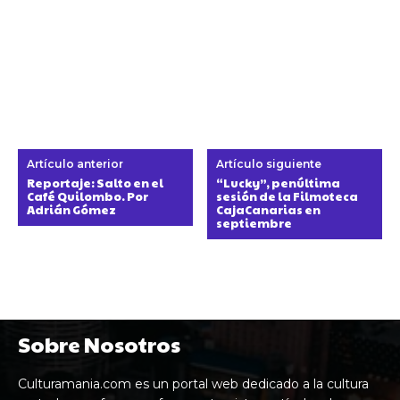
Artículo anterior
Artículo siguiente
Reportaje: Salto en el
“Lucky”, penúltima
Café Quilombo. Por
sesión de la Filmoteca
Adrián Gómez
CajaCanarias en
septiembre
Sobre Nosotros
Culturamania.com es un portal web dedicado a la cultura