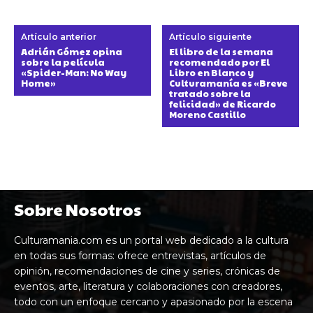
Artículo anterior
Artículo siguiente
Adrián Gómez opina
El libro de la semana
sobre la película
recomendado por El
«Spider-Man: No Way
Libro en Blanco y
Home»
Culturamanía es «Breve
tratado sobre la
felicidad» de Ricardo
Moreno Castillo
Sobre Nosotros
Culturamania.com es un portal web dedicado a la cultura
en todas sus formas: ofrece entrevistas, artículos de
opinión, recomendaciones de cine y series, crónicas de
eventos, arte, literatura y colaboraciones con creadores,
todo con un enfoque cercano y apasionado por la escena