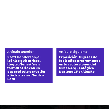
Artículo anterior
Artículo siguiente
Scott Henderson, el
Exposición: Mujeres de
icónico guitarrista,
las italias prerromanas
llega a Tenerife en
en las colecciones del
formato trío con un
Museo Arqueológico
espectáculo de fusión
Nacional. Por Álex Ro
eléctrica en el Teatro
Leal