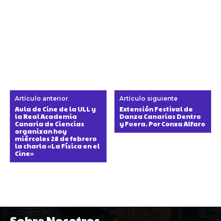
Artículo anterior
Artículo siguiente
Aula de Cine de la ULL y
Extensión Festival de
la Real Academia
Danza Canarias Dentro
Canaria de Ciencias
y Fuera. Por Conxa Alfaro
organizan hoy
miércoles 28 de febrero
la charla «La Física en el
Cine»
Sobre Nosotros