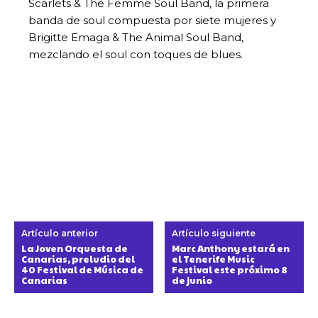
Scarlets & The Femme Soul Band, la primera
banda de soul compuesta por siete mujeres y
Brigitte Emaga & The Animal Soul Band,
mezclando el soul con toques de blues.
Artículo anterior
Artículo siguiente
La Joven Orquesta de
Marc Anthony estará en
Canarias, preludio del
el Tenerife Music
40 Festival de Música de
Festival este próximo 8
Canarias
de junio