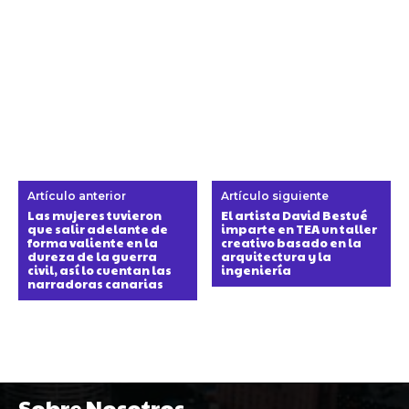
Artículo anterior
Artículo siguiente
Las mujeres tuvieron
El artista David Bestué
que salir adelante de
imparte en TEA un taller
forma valiente en la
creativo basado en la
dureza de la guerra
arquitectura y la
civil, así lo cuentan las
ingeniería
narradoras canarias
Sobre Nosotros