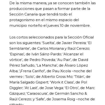
De la misma manera, ya se conocen también las
producciones que pasan a formar parte de la
Sección Canaria que tendrá todo el
protagonismo en el mismo espacio del
municipio norteño el jueves 10 de noviembre.
Los cortos seleccionados para la Sección Oficial
son los siguientes: ‘Suelta’, de Javier Pereira; ‘El
Semblante’, de Carlos Moriana y Raúl Cerezo;
‘Espinas’, de Iván Sáinz-Pardo; ‘Alcanzar el
vórtice’, de Pedro Poveda; ‘Au Pair’, de David
Pérez Sañudo, ‘La Mancha’, de Álvaro López
Alba; ‘¡Frena Cariño!’, de Pau Xicola –noche del
viernes-; ‘Solo’, de Alberto Gross Mo; ‘Titán’, de
María Salgado Gispert; ‘Work it Class’, de Pol
Diggler; ‘At Last’, de Jose Vega; ‘El Otro’, de Marc
Gázquez; ‘Caraoscura’, de Germán Sancho &
Raúl Cerezo; y ‘Safe’, de Josema Roig –noche de
sábado-.