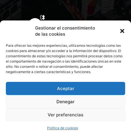
Gestionar el consentimiento
de las cookies
Para ofrecer las mejores experiencias, utilizamos tecnologías como las
cookies para almacenar y/o acceder a la información del dispositivo. El
consentimiento de estas tecnologías nos permitirá procesar datos como
el comportamiento de navegación o las identificaciones únicas en este
sitio. No consentir o retirar el consentimiento, puede afectar
negativamente a ciertas características y funciones.
CONTACTA CON NOSOTROS
POLÍTICA DE PRIVACIDAD
Aceptar
Denegar
POLÍTICA DE COOKIES
Ver preferencias
© 2026 Todos los derechos reservados. Culturamanía
Política de cookies