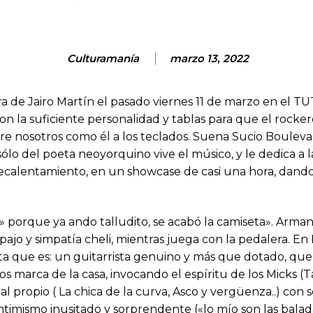
Culturamanía
marzo 13, 2022
ra de Jairo Martín el pasado viernes 11 de marzo en el T
 con la suficiente personalidad y tablas para que el rock
bre nosotros como él a los teclados. Suena Sucio Boulev
sólo del poeta neoyorquino vive el músico, y le dedica a 
ecalentamiento, en un showcase de casi una hora, dando
ce» porque ya ando talludito, se acabó la camiseta». Ar
jo y simpatía cheli, mientras juega con la pedalera. En 
 que es: un guitarrista genuino y más que dotado, que ta
los marca de la casa, invocando el espíritu de los Micks 
al propio ( La chica de la curva, Asco y vergüenza..) con
ntimismo inusitado y sorprendente («lo mío son las baladas