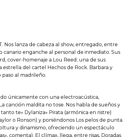
UT. Nos lanza de cabeza al show, entregado, entre
ero canario enganche al personal de inmediato. Sus
ard, cover-homenaje a Lou Reed; una de sus
la estrella del cartel Hechos de Rock. Barbara y
 paso al madrileño.
mando únicamente con una electroacústica,
La canción maldita no tose. Nos habla de sueños y
nto te» Dylaniza» Pirata (armónica en ristre)
(Taylor o Ronson) y poniéndonos Los pelos de punta.
 soltura y dinamismo, ofreciendo un espectáculo
», comenta). El clímax, llega, entre risas, Doradas