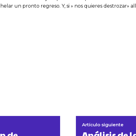
helar un pronto regreso. Y, si » nos quieres destrozar» a
Artículo siguiente
n de
Análisis de l