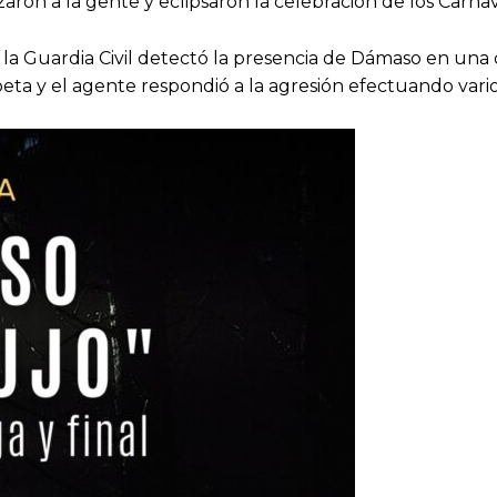
aron a la gente y eclipsaron la celebración de los Carna
e la Guardia Civil detectó la presencia de Dámaso en una 
eta y el agente respondió a la agresión efectuando varios