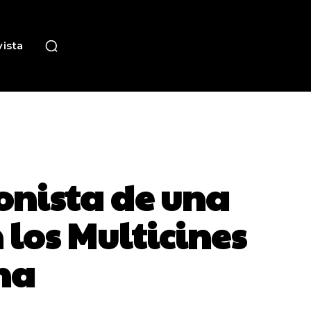
ista
onista de una
 los Multicines
na