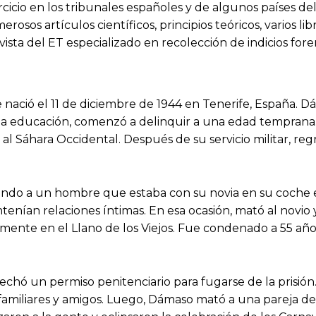
cio en los tribunales españoles y de algunos países del 
rosos artículos científicos, principios teóricos, varios l
rvista del ET especializado en recolección de indicios f
nació el 11 de diciembre de 1944 en Tenerife, España. Dá
a educación, comenzó a delinquir a una edad temprana. 
 al Sáhara Occidental. Después de su servicio militar, re
ando a un hombre que estaba con su novia en su coche 
tenían relaciones íntimas. En esa ocasión, mató al novio
mente en el Llano de los Viejos. Fue condenado a 55 años 
chó un permiso penitenciario para fugarse de la prisión.
iliares y amigos. Luego, Dámaso mató a una pareja de a