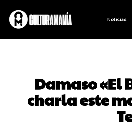
Noticias
Damaso «El B
charla este ma
T